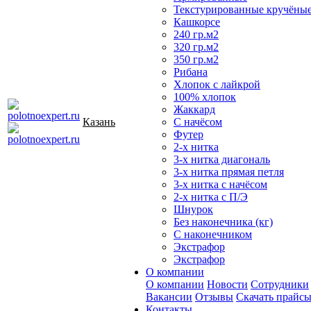
Текстурированные кручёны
Кашкорсе
240 гр.м2
320 гр.м2
350 гр.м2
Рибана
Хлопок с лайкрой
100% хлопок
Жаккард
Казань
С начёсом
Футер
2-х нитка
3-х нитка диагональ
3-х нитка прямая петля
3-х нитка с начёсом
2-х нитка с П/Э
Шнурок
Без наконечника (кг)
С наконечником
Экстрафор
Экстрафор
О компании
О компании
Новости
Сотрудники
Вакансии
Отзывы
Скачать прайс
Контакты