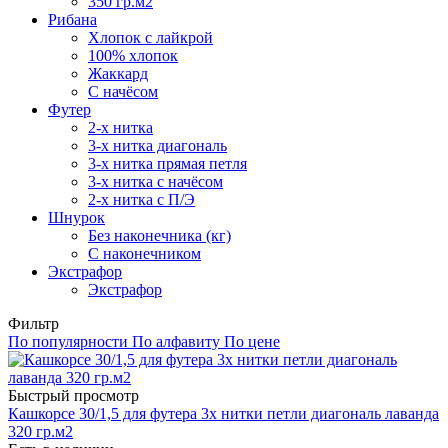
350 гр.м2
Рибана
Хлопок с лайкрой
100% хлопок
Жаккард
С начёсом
Футер
2-х нитка
3-х нитка диагональ
3-х нитка прямая петля
3-х нитка с начёсом
2-х нитка с П/Э
Шнурок
Без наконечника (кг)
С наконечником
Экстрафор
Экстрафор
Фильтр
По популярности
По алфавиту
По цене
Быстрый просмотр
Кашкорсе 30/1,5 для футера 3х нитки петли диагональ лаванда
320 гр.м2