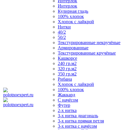
Интерлок
Интерлок
Кулирная гладь
100% хлопок
Хлопок с лайкрой
Нитки
40/2
50/2
Текстурированные некручёные
Армированные
Текстурированные кручёные
Кашкорсе
240 гр.м2
320 гр.м2
350 гр.м2
Рибана
Хлопок с лайкрой
100% хлопок
Жаккард
С начёсом
Футер
2-х нитка
3-х нитка диагональ
3-х нитка прямая петля
3-х нитка с начёсом