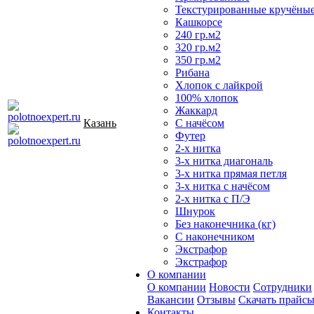
Текстурированные кручёны
Кашкорсе
240 гр.м2
320 гр.м2
350 гр.м2
Рибана
Хлопок с лайкрой
100% хлопок
Жаккард
Казань
С начёсом
Футер
2-х нитка
3-х нитка диагональ
3-х нитка прямая петля
3-х нитка с начёсом
2-х нитка с П/Э
Шнурок
Без наконечника (кг)
С наконечником
Экстрафор
Экстрафор
О компании
О компании
Новости
Сотрудники
Вакансии
Отзывы
Скачать прайс
Контакты