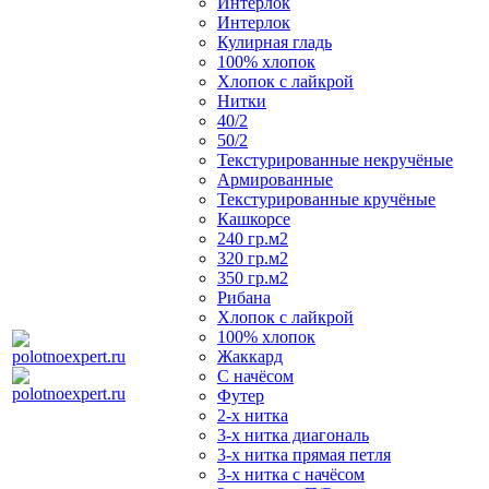
Интерлок
Интерлок
Кулирная гладь
100% хлопок
Хлопок с лайкрой
Нитки
40/2
50/2
Текстурированные некручёные
Армированные
Текстурированные кручёные
Кашкорсе
240 гр.м2
320 гр.м2
350 гр.м2
Рибана
Хлопок с лайкрой
100% хлопок
Жаккард
С начёсом
Футер
2-х нитка
3-х нитка диагональ
3-х нитка прямая петля
3-х нитка с начёсом