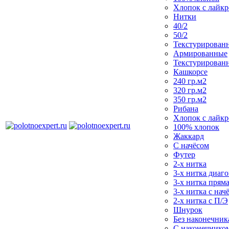
Хлопок с лайк
Нитки
40/2
50/2
Текстурирован
Армированные
Текстурирован
Кашкорсе
240 гр.м2
320 гр.м2
350 гр.м2
Рибана
Хлопок с лайк
100% хлопок
Жаккард
С начёсом
Футер
2-х нитка
3-х нитка диаг
3-х нитка пряма
3-х нитка с нач
2-х нитка с П/Э
Шнурок
Без наконечника
С наконечнико