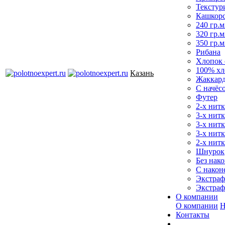
Текстур
Кашкор
240 гр.м
320 гр.м
350 гр.м
Рибана
Хлопок 
100% хл
Казань
Жаккар
С начёс
Футер
2-х нитк
3-х нит
3-х нитк
3-х нитк
2-х нитк
Шнурок
Без нако
С након
Экстраф
Экстраф
О компании
О компании
Н
Контакты