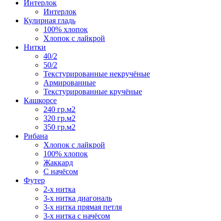
Интерлок
Интерлок
Кулирная гладь
100% хлопок
Хлопок с лайкрой
Нитки
40/2
50/2
Текстурированные некручёные
Армированные
Текстурированные кручёные
Кашкорсе
240 гр.м2
320 гр.м2
350 гр.м2
Рибана
Хлопок с лайкрой
100% хлопок
Жаккард
С начёсом
Футер
2-х нитка
3-х нитка диагональ
3-х нитка прямая петля
3-х нитка с начёсом