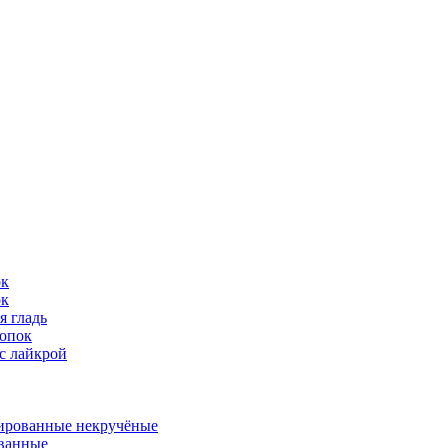
ок
ок
я гладь
опок
с лайкрой
ированные некручёные
ванные