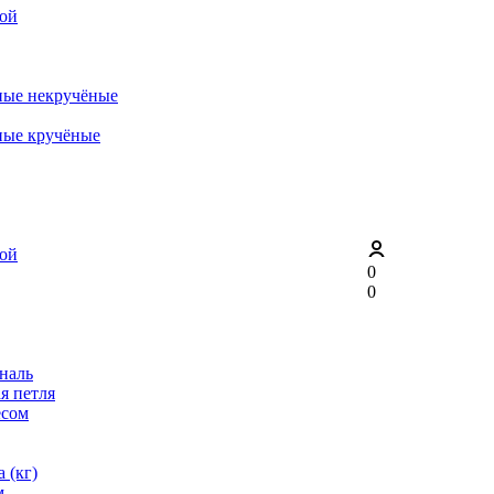
рой
ные некручёные
ные кручёные
рой
0
0
ональ
я петля
ёсом
 (кг)
м