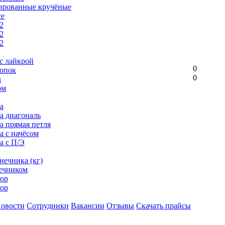
ированные кручёные
се
2
2
2
с лайкрой
0
опок
0
д
ом
а
ка диагональ
а прямая петля
а с начёсом
а с П/Э
нечника (кг)
ечником
ор
ор
овости
Сотрудники
Вакансии
Отзывы
Скачать прайсы