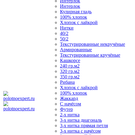
Интерлок
Интерлок
Кулирная гладь
100% хлопок
Хлопок с лайкрой
Нитки
40/2
50/2
Текстурированные некручёные
Армированные
Текстурированные кручёные
Кашкорсе
240 гр.м2
320 гр.м2
350 гр.м2
Рибана
Хлопок с лайкрой
100% хлопок
Жаккард
С начёсом
Футер
2-х нитка
3-х нитка диагональ
3-х нитка прямая петля
3-х нитка с начёсом