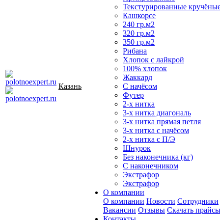
Текстурированные кручёны
Кашкорсе
240 гр.м2
320 гр.м2
350 гр.м2
Рибана
Хлопок с лайкрой
100% хлопок
Жаккард
Казань
С начёсом
Футер
2-х нитка
3-х нитка диагональ
3-х нитка прямая петля
3-х нитка с начёсом
2-х нитка с П/Э
Шнурок
Без наконечника (кг)
С наконечником
Экстрафор
Экстрафор
О компании
О компании
Новости
Сотрудники
Вакансии
Отзывы
Скачать прайс
Контакты