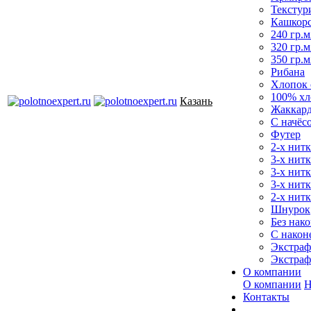
Текстур
Кашкор
240 гр.м
320 гр.м
350 гр.м
Рибана
Хлопок 
100% хл
Казань
Жаккар
С начёс
Футер
2-х нитк
3-х нит
3-х нитк
3-х нитк
2-х нитк
Шнурок
Без нако
С након
Экстраф
Экстраф
О компании
О компании
Н
Контакты