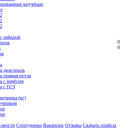
ированные кручёные
се
2
2
2
с лайкрой
0
опок
0
д
ом
а
ка диагональ
а прямая петля
а с начёсом
а с П/Э
нечника (кг)
ечником
ор
ор
овости
Сотрудники
Вакансии
Отзывы
Скачать прайсы