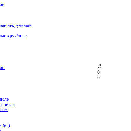
рой
ные некручёные
ные кручёные
рой
0
0
ональ
я петля
ёсом
 (кг)
м