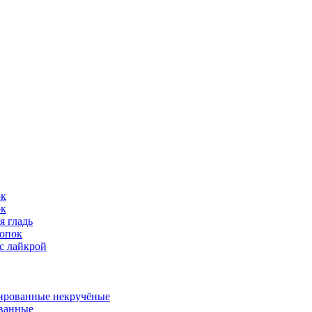
ок
ок
я гладь
опок
с лайкрой
ированные некручёные
ванные