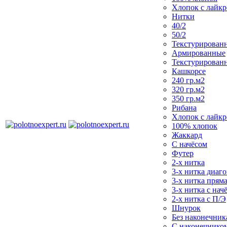
Хлопок с лайк
Нитки
40/2
50/2
Текстурирован
Армированные
Текстурирован
Кашкорсе
240 гр.м2
320 гр.м2
350 гр.м2
Рибана
Хлопок с лайк
100% хлопок
Жаккард
С начёсом
Футер
2-х нитка
3-х нитка диаг
3-х нитка пряма
3-х нитка с нач
2-х нитка с П/Э
Шнурок
Без наконечника
С наконечнико