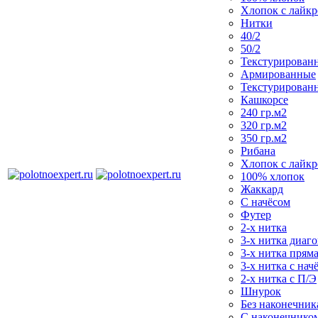
Хлопок с лайк
Нитки
40/2
50/2
Текстурирован
Армированные
Текстурирован
Кашкорсе
240 гр.м2
320 гр.м2
350 гр.м2
Рибана
Хлопок с лайк
100% хлопок
Жаккард
С начёсом
Футер
2-х нитка
3-х нитка диаг
3-х нитка пряма
3-х нитка с нач
2-х нитка с П/Э
Шнурок
Без наконечника
С наконечнико