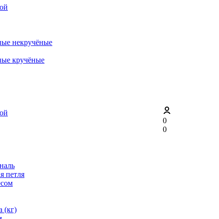
рой
ные некручёные
ные кручёные
рой
0
0
ональ
я петля
ёсом
 (кг)
м