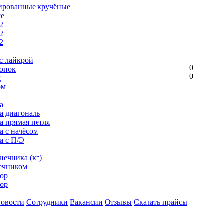
ированные кручёные
се
2
2
2
с лайкрой
0
опок
0
д
ом
а
ка диагональ
а прямая петля
а с начёсом
а с П/Э
нечника (кг)
ечником
ор
ор
овости
Сотрудники
Вакансии
Отзывы
Скачать прайсы