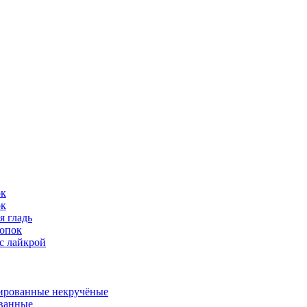
ок
ок
я гладь
опок
с лайкрой
ированные некручёные
ванные