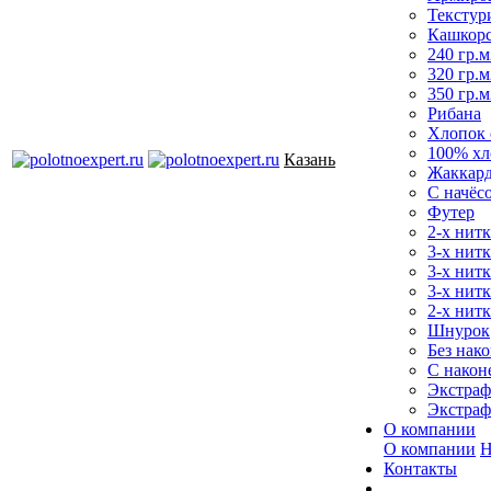
Текстур
Кашкор
240 гр.м
320 гр.м
350 гр.м
Рибана
Хлопок 
100% хл
Казань
Жаккар
С начёс
Футер
2-х нитк
3-х нит
3-х нитк
3-х нитк
2-х нитк
Шнурок
Без нако
С након
Экстраф
Экстраф
О компании
О компании
Н
Контакты