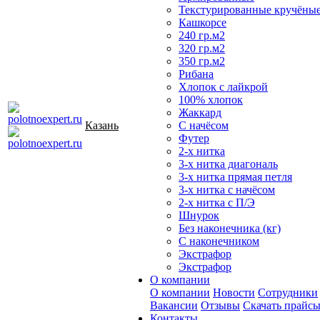
Текстурированные кручёны
Кашкорсе
240 гр.м2
320 гр.м2
350 гр.м2
Рибана
Хлопок с лайкрой
100% хлопок
Жаккард
Казань
С начёсом
Футер
2-х нитка
3-х нитка диагональ
3-х нитка прямая петля
3-х нитка с начёсом
2-х нитка с П/Э
Шнурок
Без наконечника (кг)
С наконечником
Экстрафор
Экстрафор
О компании
О компании
Новости
Сотрудники
Вакансии
Отзывы
Скачать прайс
Контакты