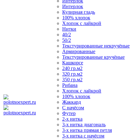
Интерлок
Интерлок
Кулирная гладь
100% хлопок
Хлопок с лайкрой
Нитки
40/2
50/2
Текстурированные некручёные
Армированные
Текстурированные кручёные
Кашкорсе
240 гр.м2
320 гр.м2
350 гр.м2
Рибана
Хлопок с лайкрой
100% хлопок
Жаккард
С начёсом
Футер
2-х нитка
3-х нитка диагональ
3-х нитка прямая петля
3-х нитка с начёсом