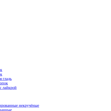
ок
ок
я гладь
опок
с лайкрой
ированные некручёные
ванные