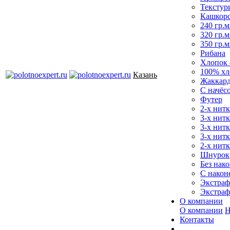
Текстур
Кашкор
240 гр.м
320 гр.м
350 гр.м
Рибана
Хлопок 
100% хл
Казань
Жаккар
С начёс
Футер
2-х нитк
3-х нит
3-х нитк
3-х нитк
2-х нитк
Шнурок
Без нако
С након
Экстраф
Экстраф
О компании
О компании
Н
Контакты