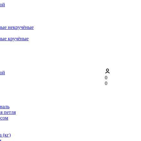
рой
ные некручёные
ные кручёные
рой
0
0
ональ
я петля
ёсом
 (кг)
м