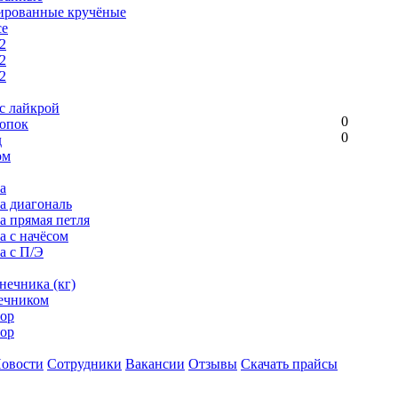
ированные кручёные
се
2
2
2
с лайкрой
0
опок
0
д
ом
а
ка диагональ
а прямая петля
а с начёсом
а с П/Э
нечника (кг)
ечником
ор
ор
овости
Сотрудники
Вакансии
Отзывы
Скачать прайсы