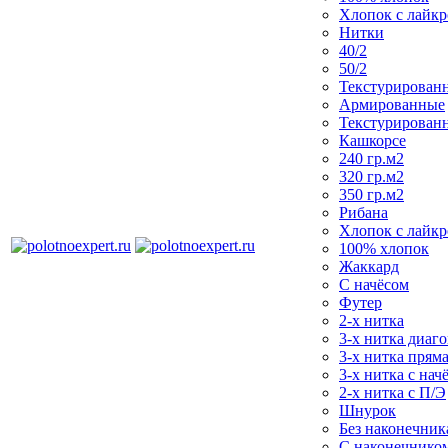
Хлопок с лайк
Нитки
40/2
50/2
Текстурирован
Армированные
Текстурирован
Кашкорсе
240 гр.м2
320 гр.м2
350 гр.м2
Рибана
Хлопок с лайк
100% хлопок
Жаккард
С начёсом
Футер
2-х нитка
3-х нитка диаг
3-х нитка пряма
3-х нитка с нач
2-х нитка с П/Э
Шнурок
Без наконечника
С наконечнико