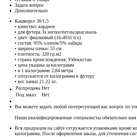
Задать вопрос
Дополнительно
Кашкорсе 30/1,5
• качество: кардное
• для футера 3х нитки/петли/диагональ
• цвет: фиалковый (16-4031 tcx)
• состав: 95% хлопок/5% лайкра
• ширина пачки: 55 см
• плотность: 320 гр.м2
• страна происхождения: Узбекистан
• цена указана за килограмм
• в 1 килограмме 2,84 метра
• отпускается от килограмма к футеру
• вес пачки 21-22 кг.
Распродажа
Нет
Под заказ
Нет
Вы можете задать любой интересующий вас вопрос по тов
Наши квалифицированные специалисты обязательно вам 
Вся продукция на сайте отгружается упаковками кроме к
килограмма. После оформления заказа, для уточнения сост