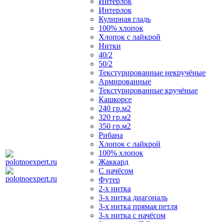
Интерлок
Интерлок
Кулирная гладь
100% хлопок
Хлопок с лайкрой
Нитки
40/2
50/2
Текстурированные некручёные
Армированные
Текстурированные кручёные
Кашкорсе
240 гр.м2
320 гр.м2
350 гр.м2
Рибана
Хлопок с лайкрой
100% хлопок
Жаккард
С начёсом
Футер
2-х нитка
3-х нитка диагональ
3-х нитка прямая петля
3-х нитка с начёсом