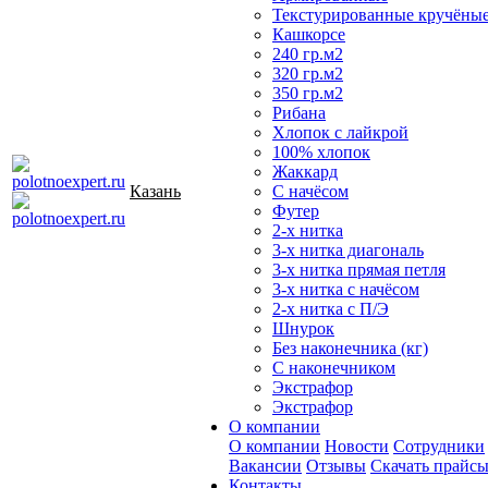
Текстурированные кручёны
Кашкорсе
240 гр.м2
320 гр.м2
350 гр.м2
Рибана
Хлопок с лайкрой
100% хлопок
Жаккард
Казань
С начёсом
Футер
2-х нитка
3-х нитка диагональ
3-х нитка прямая петля
3-х нитка с начёсом
2-х нитка с П/Э
Шнурок
Без наконечника (кг)
С наконечником
Экстрафор
Экстрафор
О компании
О компании
Новости
Сотрудники
Вакансии
Отзывы
Скачать прайс
Контакты