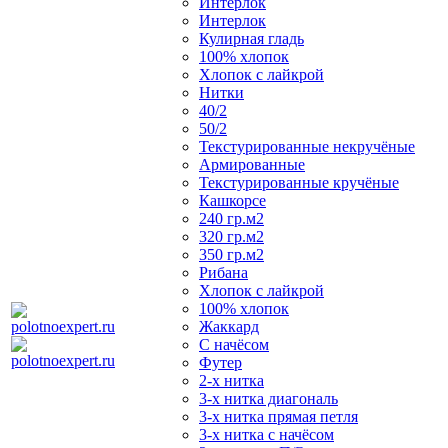
Интерлок
Интерлок
Кулирная гладь
100% хлопок
Хлопок с лайкрой
Нитки
40/2
50/2
Текстурированные некручёные
Армированные
Текстурированные кручёные
Кашкорсе
240 гр.м2
320 гр.м2
350 гр.м2
Рибана
Хлопок с лайкрой
100% хлопок
Жаккард
С начёсом
Футер
2-х нитка
3-х нитка диагональ
3-х нитка прямая петля
3-х нитка с начёсом