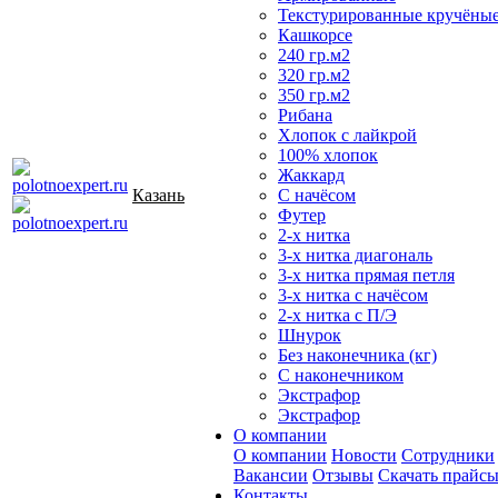
Текстурированные кручёны
Кашкорсе
240 гр.м2
320 гр.м2
350 гр.м2
Рибана
Хлопок с лайкрой
100% хлопок
Жаккард
Казань
С начёсом
Футер
2-х нитка
3-х нитка диагональ
3-х нитка прямая петля
3-х нитка с начёсом
2-х нитка с П/Э
Шнурок
Без наконечника (кг)
С наконечником
Экстрафор
Экстрафор
О компании
О компании
Новости
Сотрудники
Вакансии
Отзывы
Скачать прайс
Контакты