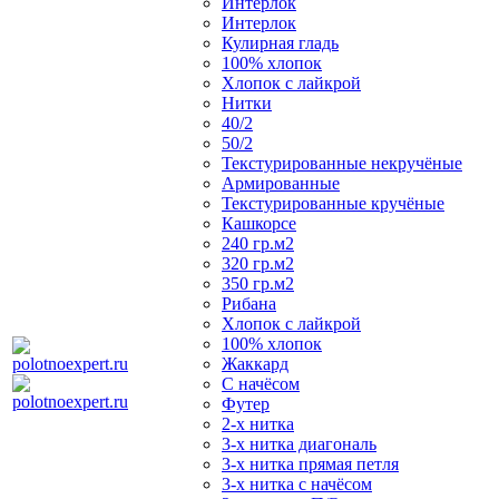
Интерлок
Интерлок
Кулирная гладь
100% хлопок
Хлопок с лайкрой
Нитки
40/2
50/2
Текстурированные некручёные
Армированные
Текстурированные кручёные
Кашкорсе
240 гр.м2
320 гр.м2
350 гр.м2
Рибана
Хлопок с лайкрой
100% хлопок
Жаккард
С начёсом
Футер
2-х нитка
3-х нитка диагональ
3-х нитка прямая петля
3-х нитка с начёсом