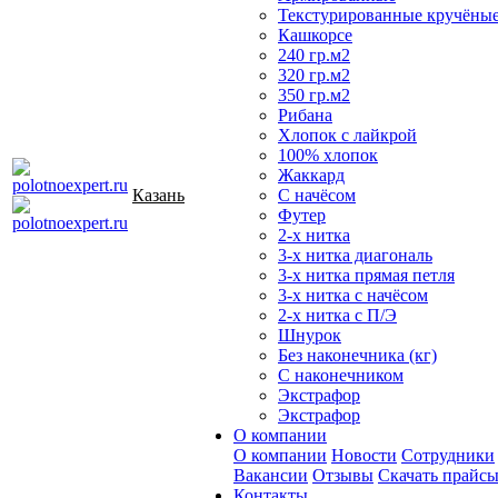
Текстурированные кручёны
Кашкорсе
240 гр.м2
320 гр.м2
350 гр.м2
Рибана
Хлопок с лайкрой
100% хлопок
Жаккард
Казань
С начёсом
Футер
2-х нитка
3-х нитка диагональ
3-х нитка прямая петля
3-х нитка с начёсом
2-х нитка с П/Э
Шнурок
Без наконечника (кг)
С наконечником
Экстрафор
Экстрафор
О компании
О компании
Новости
Сотрудники
Вакансии
Отзывы
Скачать прайс
Контакты