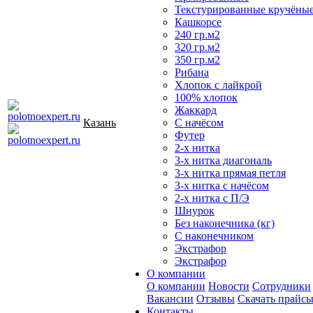
Текстурированные кручёны
Кашкорсе
240 гр.м2
320 гр.м2
350 гр.м2
Рибана
Хлопок с лайкрой
100% хлопок
Жаккард
Казань
С начёсом
Футер
2-х нитка
3-х нитка диагональ
3-х нитка прямая петля
3-х нитка с начёсом
2-х нитка с П/Э
Шнурок
Без наконечника (кг)
С наконечником
Экстрафор
Экстрафор
О компании
О компании
Новости
Сотрудники
Вакансии
Отзывы
Скачать прайс
Контакты