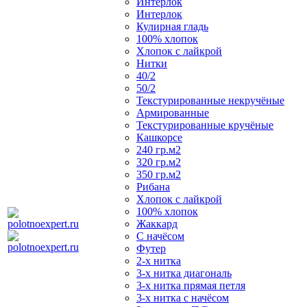
Интерлок
Интерлок
Кулирная гладь
100% хлопок
Хлопок с лайкрой
Нитки
40/2
50/2
Текстурированные некручёные
Армированные
Текстурированные кручёные
Кашкорсе
240 гр.м2
320 гр.м2
350 гр.м2
Рибана
Хлопок с лайкрой
100% хлопок
Жаккард
С начёсом
Футер
2-х нитка
3-х нитка диагональ
3-х нитка прямая петля
3-х нитка с начёсом