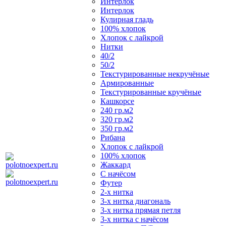
Интерлок
Интерлок
Кулирная гладь
100% хлопок
Хлопок с лайкрой
Нитки
40/2
50/2
Текстурированные некручёные
Армированные
Текстурированные кручёные
Кашкорсе
240 гр.м2
320 гр.м2
350 гр.м2
Рибана
Хлопок с лайкрой
100% хлопок
Жаккард
С начёсом
Футер
2-х нитка
3-х нитка диагональ
3-х нитка прямая петля
3-х нитка с начёсом