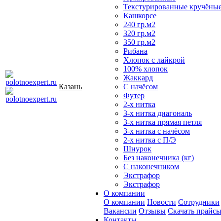
Текстурированные кручёны
Кашкорсе
240 гр.м2
320 гр.м2
350 гр.м2
Рибана
Хлопок с лайкрой
100% хлопок
Жаккард
Казань
С начёсом
Футер
2-х нитка
3-х нитка диагональ
3-х нитка прямая петля
3-х нитка с начёсом
2-х нитка с П/Э
Шнурок
Без наконечника (кг)
С наконечником
Экстрафор
Экстрафор
О компании
О компании
Новости
Сотрудники
Вакансии
Отзывы
Скачать прайс
Контакты