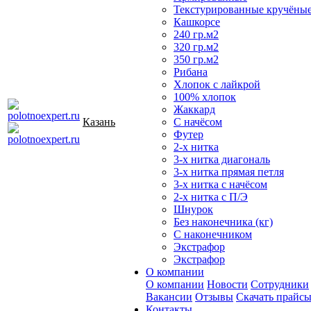
Текстурированные кручёны
Кашкорсе
240 гр.м2
320 гр.м2
350 гр.м2
Рибана
Хлопок с лайкрой
100% хлопок
Жаккард
Казань
С начёсом
Футер
2-х нитка
3-х нитка диагональ
3-х нитка прямая петля
3-х нитка с начёсом
2-х нитка с П/Э
Шнурок
Без наконечника (кг)
С наконечником
Экстрафор
Экстрафор
О компании
О компании
Новости
Сотрудники
Вакансии
Отзывы
Скачать прайс
Контакты