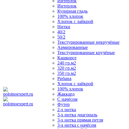
Интерлок
Интерлок
Кулирная гладь
100% хлопок
Хлопок с лайкрой
Нитки
40/2
50/2
Текстурированные некручёные
Армированные
Текстурированные кручёные
Кашкорсе
240 гр.м2
320 гр.м2
350 гр.м2
Рибана
Хлопок с лайкрой
100% хлопок
Жаккард
С начёсом
Футер
2-х нитка
3-х нитка диагональ
3-х нитка прямая петля
3-х нитка с начёсом