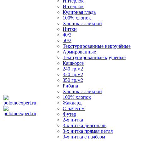
Интерлок
Интерлок
Кулирная гладь
100% хлопок
Хлопок с лайкрой
Нитки
40/2
50/2
Текстурированные некручёные
Армированные
Текстурированные кручёные
Кашкорсе
240 гр.м2
320 гр.м2
350 гр.м2
Рибана
Хлопок с лайкрой
100% хлопок
Жаккард
С начёсом
Футер
2-х нитка
3-х нитка диагональ
3-х нитка прямая петля
3-х нитка с начёсом