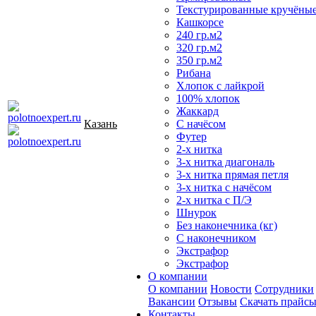
Текстурированные кручёны
Кашкорсе
240 гр.м2
320 гр.м2
350 гр.м2
Рибана
Хлопок с лайкрой
100% хлопок
Жаккард
Казань
С начёсом
Футер
2-х нитка
3-х нитка диагональ
3-х нитка прямая петля
3-х нитка с начёсом
2-х нитка с П/Э
Шнурок
Без наконечника (кг)
С наконечником
Экстрафор
Экстрафор
О компании
О компании
Новости
Сотрудники
Вакансии
Отзывы
Скачать прайс
Контакты