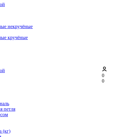
рой
ные некручёные
ные кручёные
рой
0
0
ональ
я петля
ёсом
 (кг)
м