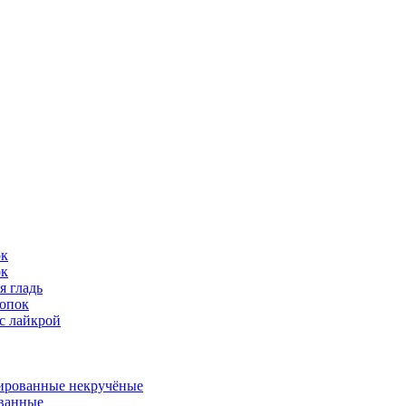
ок
ок
я гладь
опок
с лайкрой
ированные некручёные
ванные