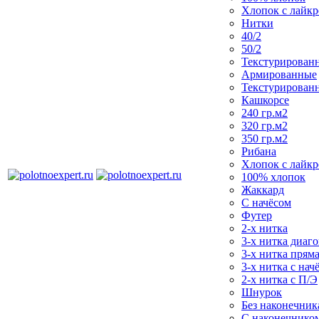
Хлопок с лайк
Нитки
40/2
50/2
Текстурирован
Армированные
Текстурирован
Кашкорсе
240 гр.м2
320 гр.м2
350 гр.м2
Рибана
Хлопок с лайк
100% хлопок
Жаккард
С начёсом
Футер
2-х нитка
3-х нитка диаг
3-х нитка пряма
3-х нитка с нач
2-х нитка с П/Э
Шнурок
Без наконечника
С наконечнико