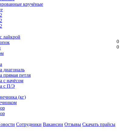
ированные кручёные
се
2
2
2
с лайкрой
0
опок
0
д
ом
а
ка диагональ
а прямая петля
а с начёсом
а с П/Э
нечника (кг)
ечником
ор
ор
овости
Сотрудники
Вакансии
Отзывы
Скачать прайсы