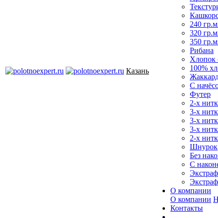
Текстур
Кашкор
240 гр.м
320 гр.м
350 гр.м
Рибана
Хлопок 
100% хл
Казань
Жаккар
С начёс
Футер
2-х нитк
3-х нит
3-х нитк
3-х нитк
2-х нитк
Шнурок
Без нако
С након
Экстраф
Экстраф
О компании
О компании
Н
Контакты