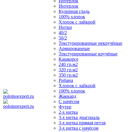
Интерлок
Интерлок
Кулирная гладь
100% хлопок
Хлопок с лайкрой
Нитки
40/2
50/2
Текстурированные некручёные
Армированные
Текстурированные кручёные
Кашкорсе
240 гр.м2
320 гр.м2
350 гр.м2
Рибана
Хлопок с лайкрой
100% хлопок
Жаккард
С начёсом
Футер
2-х нитка
3-х нитка диагональ
3-х нитка прямая петля
3-х нитка с начёсом