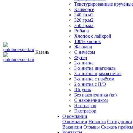
Текстурированные кручёны
Кашкорсе
240 гр.м2
320 гр.м2
350 гр.м2
Рибана
Хлопок с лайкрой
100% хлопок
Жаккард
Казань
С начёсом
Футер
2-х нитка
3-х нитка диагональ
3-х нитка прямая петля
3-х нитка с начёсом
2-х нитка с П/Э
Шнурок
Без наконечника (кг)
С наконечником
Экстрафор
Экстрафор
О компании
О компании
Новости
Сотрудники
Вакансии
Отзывы
Скачать прайс
Контакты