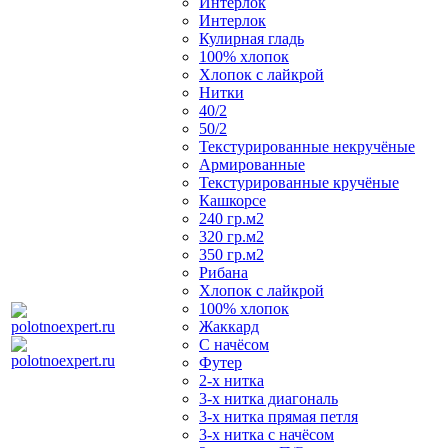
Интерлок
Интерлок
Кулирная гладь
100% хлопок
Хлопок с лайкрой
Нитки
40/2
50/2
Текстурированные некручёные
Армированные
Текстурированные кручёные
Кашкорсе
240 гр.м2
320 гр.м2
350 гр.м2
Рибана
Хлопок с лайкрой
100% хлопок
Жаккард
С начёсом
Футер
2-х нитка
3-х нитка диагональ
3-х нитка прямая петля
3-х нитка с начёсом