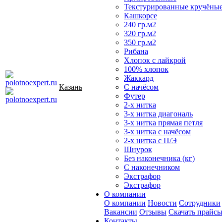
Текстурированные кручёны
Кашкорсе
240 гр.м2
320 гр.м2
350 гр.м2
Рибана
Хлопок с лайкрой
100% хлопок
Жаккард
Казань
С начёсом
Футер
2-х нитка
3-х нитка диагональ
3-х нитка прямая петля
3-х нитка с начёсом
2-х нитка с П/Э
Шнурок
Без наконечника (кг)
С наконечником
Экстрафор
Экстрафор
О компании
О компании
Новости
Сотрудники
Вакансии
Отзывы
Скачать прайс
Контакты