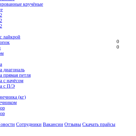
ированные кручёные
се
2
2
2
с лайкрой
0
опок
0
д
ом
а
ка диагональ
а прямая петля
а с начёсом
а с П/Э
нечника (кг)
ечником
ор
ор
овости
Сотрудники
Вакансии
Отзывы
Скачать прайсы