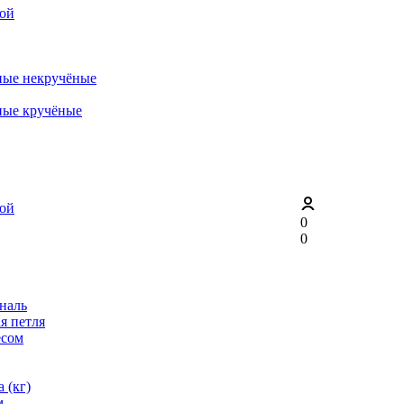
рой
ные некручёные
ные кручёные
рой
0
0
ональ
я петля
ёсом
 (кг)
м