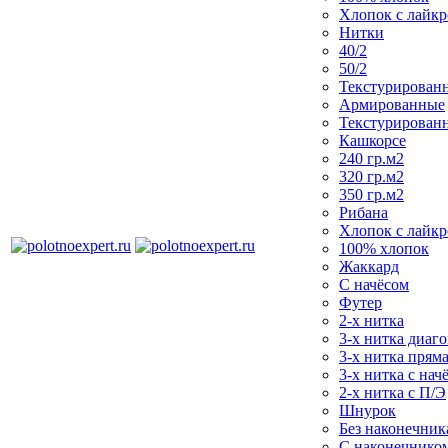
Хлопок с лайк
Нитки
40/2
50/2
Текстурирован
Армированные
Текстурирован
Кашкорсе
240 гр.м2
320 гр.м2
350 гр.м2
Рибана
Хлопок с лайк
100% хлопок
Жаккард
С начёсом
Футер
2-х нитка
3-х нитка диаг
3-х нитка пряма
3-х нитка с нач
2-х нитка с П/Э
Шнурок
Без наконечника
С наконечнико