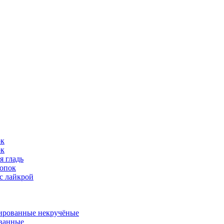
ок
ок
я гладь
опок
с лайкрой
ированные некручёные
ванные