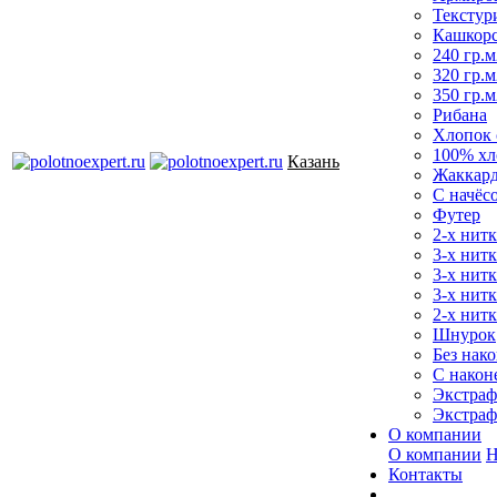
Текстур
Кашкор
240 гр.м
320 гр.м
350 гр.м
Рибана
Хлопок 
100% хл
Казань
Жаккар
С начёс
Футер
2-х нитк
3-х нит
3-х нитк
3-х нитк
2-х нитк
Шнурок
Без нако
С након
Экстраф
Экстраф
О компании
О компании
Н
Контакты