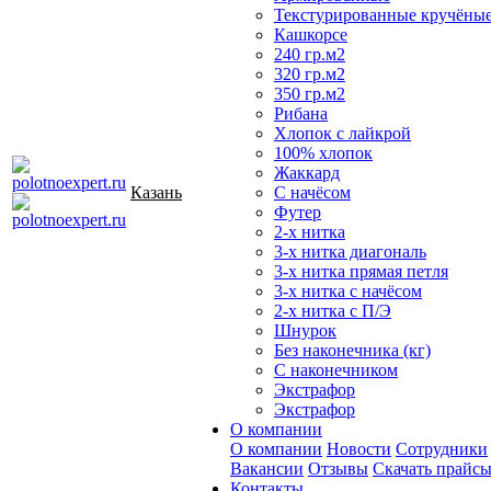
Текстурированные кручёны
Кашкорсе
240 гр.м2
320 гр.м2
350 гр.м2
Рибана
Хлопок с лайкрой
100% хлопок
Жаккард
Казань
С начёсом
Футер
2-х нитка
3-х нитка диагональ
3-х нитка прямая петля
3-х нитка с начёсом
2-х нитка с П/Э
Шнурок
Без наконечника (кг)
С наконечником
Экстрафор
Экстрафор
О компании
О компании
Новости
Сотрудники
Вакансии
Отзывы
Скачать прайс
Контакты