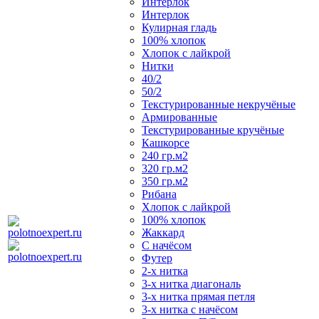
Интерлок
Интерлок
Кулирная гладь
100% хлопок
Хлопок с лайкрой
Нитки
40/2
50/2
Текстурированные некручёные
Армированные
Текстурированные кручёные
Кашкорсе
240 гр.м2
320 гр.м2
350 гр.м2
Рибана
Хлопок с лайкрой
100% хлопок
Жаккард
С начёсом
Футер
2-х нитка
3-х нитка диагональ
3-х нитка прямая петля
3-х нитка с начёсом