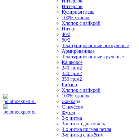
Интерлок
Интерлок
Кулирная гладь
100% хлопок
Хлопок с лайкрой
Нитки
40/2
50/2
Текстурированные некручёные
Армированные
Текстурированные кручёные
Кашкорсе
240 гр.м2
320 гр.м2
350 гр.м2
Рибана
Хлопок с лайкрой
100% хлопок
Жаккард
С начёсом
Футер
2-х нитка
3-х нитка диагональ
3-х нитка прямая петля
3-х нитка с начёсом