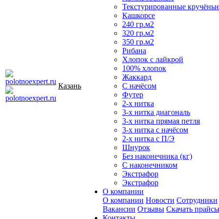
Текстурированные кручёны
Кашкорсе
240 гр.м2
320 гр.м2
350 гр.м2
Рибана
Хлопок с лайкрой
100% хлопок
Жаккард
Казань
С начёсом
Футер
2-х нитка
3-х нитка диагональ
3-х нитка прямая петля
3-х нитка с начёсом
2-х нитка с П/Э
Шнурок
Без наконечника (кг)
С наконечником
Экстрафор
Экстрафор
О компании
О компании
Новости
Сотрудники
Вакансии
Отзывы
Скачать прайс
Контакты