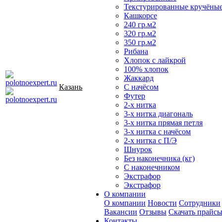
Текстурированные кручёны
Кашкорсе
240 гр.м2
320 гр.м2
350 гр.м2
Рибана
Хлопок с лайкрой
100% хлопок
Жаккард
Казань
С начёсом
Футер
2-х нитка
3-х нитка диагональ
3-х нитка прямая петля
3-х нитка с начёсом
2-х нитка с П/Э
Шнурок
Без наконечника (кг)
С наконечником
Экстрафор
Экстрафор
О компании
О компании
Новости
Сотрудники
Вакансии
Отзывы
Скачать прайс
Контакты