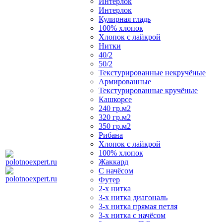
Интерлок
Интерлок
Кулирная гладь
100% хлопок
Хлопок с лайкрой
Нитки
40/2
50/2
Текстурированные некручёные
Армированные
Текстурированные кручёные
Кашкорсе
240 гр.м2
320 гр.м2
350 гр.м2
Рибана
Хлопок с лайкрой
100% хлопок
Жаккард
С начёсом
Футер
2-х нитка
3-х нитка диагональ
3-х нитка прямая петля
3-х нитка с начёсом