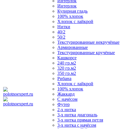
Интерлок
Интерлок
Кулирная гладь
100% хлопок
Хлопок с лайкрой
Нитки
40/2
50/2
Текстурированные некручёные
Армированные
Текстурированные кручёные
Кашкорсе
240 гр.м2
320 гр.м2
350 гр.м2
Рибана
Хлопок с лайкрой
100% хлопок
Жаккард
С начёсом
Футер
2-х нитка
3-х нитка диагональ
3-х нитка прямая петля
3-х нитка с начёсом