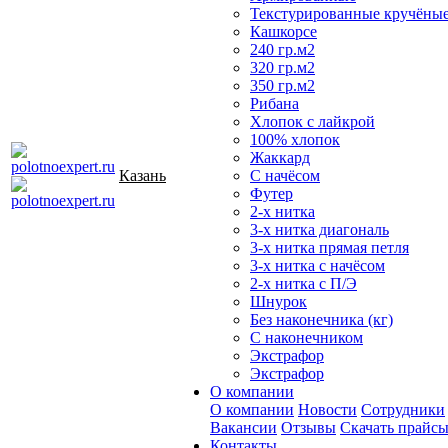
Текстурированные кручёны
Кашкорсе
240 гр.м2
320 гр.м2
350 гр.м2
Рибана
Хлопок с лайкрой
100% хлопок
Жаккард
Казань
С начёсом
Футер
2-х нитка
3-х нитка диагональ
3-х нитка прямая петля
3-х нитка с начёсом
2-х нитка с П/Э
Шнурок
Без наконечника (кг)
С наконечником
Экстрафор
Экстрафор
О компании
О компании
Новости
Сотрудники
Вакансии
Отзывы
Скачать прайс
Контакты