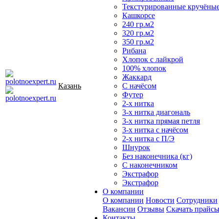
Текстурированные кручёны
Кашкорсе
240 гр.м2
320 гр.м2
350 гр.м2
Рибана
Хлопок с лайкрой
100% хлопок
Жаккард
Казань
С начёсом
Футер
2-х нитка
3-х нитка диагональ
3-х нитка прямая петля
3-х нитка с начёсом
2-х нитка с П/Э
Шнурок
Без наконечника (кг)
С наконечником
Экстрафор
Экстрафор
О компании
О компании
Новости
Сотрудники
Вакансии
Отзывы
Скачать прайс
Контакты