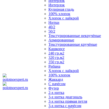
Интерлок
Интерлок
Кулирная гладь
100% хлопок
Хлопок с лайкрой
Нитки
40/2
50/2
Текстурированные некручёные
Армированные
Текстурированные кручёные
Кашкорсе
240 гр.м2
320 гр.м2
350 гр.м2
Рибана
Хлопок с лайкрой
100% хлопок
Жаккард
С начёсом
Футер
2-х нитка
3-х нитка диагональ
3-х нитка прямая петля
3-х нитка с начёсом