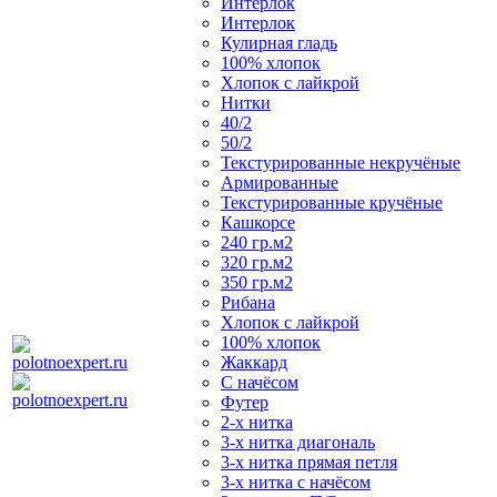
Интерлок
Интерлок
Кулирная гладь
100% хлопок
Хлопок с лайкрой
Нитки
40/2
50/2
Текстурированные некручёные
Армированные
Текстурированные кручёные
Кашкорсе
240 гр.м2
320 гр.м2
350 гр.м2
Рибана
Хлопок с лайкрой
100% хлопок
Жаккард
С начёсом
Футер
2-х нитка
3-х нитка диагональ
3-х нитка прямая петля
3-х нитка с начёсом