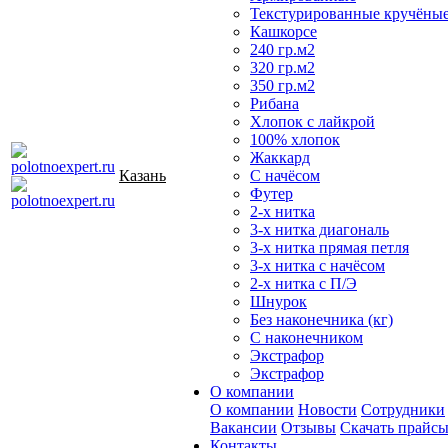
Текстурированные кручёны
Кашкорсе
240 гр.м2
320 гр.м2
350 гр.м2
Рибана
Хлопок с лайкрой
100% хлопок
Жаккард
Казань
С начёсом
Футер
2-х нитка
3-х нитка диагональ
3-х нитка прямая петля
3-х нитка с начёсом
2-х нитка с П/Э
Шнурок
Без наконечника (кг)
С наконечником
Экстрафор
Экстрафор
О компании
О компании
Новости
Сотрудники
Вакансии
Отзывы
Скачать прайс
Контакты